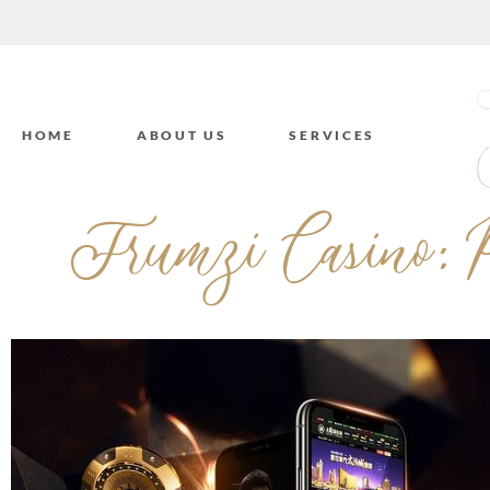
HOME
ABOUT US
SERVICES
Frumzi Casino: 