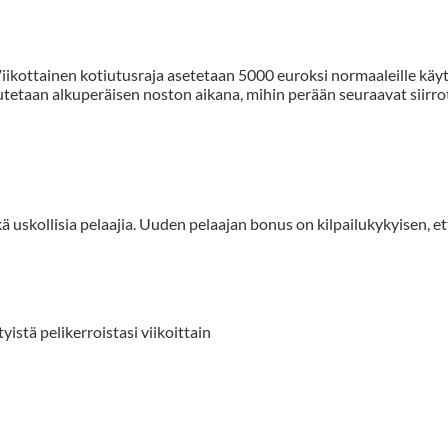
 Viikottainen kotiutusraja asetetaan 5000 euroksi normaaleille kä
utetaan alkuperäisen noston aikana, mihin perään seuraavat siirr
uskollisia pelaajia. Uuden pelaajan bonus on kilpailukykyisen, e
stä pelikerroistasi viikoittain