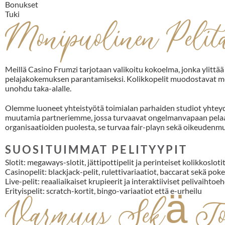
Bonukset
Tuki
Monipuolinen Pelita
Meillä
Casino Frumzi
tarjotaan valikoitu kokoelma, jonka ylittää 
pelajakokemuksen parantamiseksi. Kolikkopelit muodostavat me
unohdu taka-alalle.
Olemme luoneet yhteistyötä toimialan parhaiden studiot yhte
muutamia partneriemme, jossa turvaavat ongelmanvapaan pelaam
organisaatioiden puolesta, se turvaa fair-playn sekä oikeudenm
SUOSITUIMMAT PELITYYPIT
Slotit: megaways-slotit, jättipottipelit ja perinteiset kolikkosloti
Casinopelit: blackjack-pelit, rulettivariaatiot, baccarat sekä pok
Live-pelit: reaaliaikaiset krupieerit ja interaktiiviset pelivaihtoe
Erityispelit: scratch-kortit, bingo-variaatiot että e-urheilu
Varmuus Sekä To