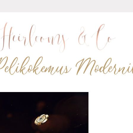
Pelikokemus Moderni